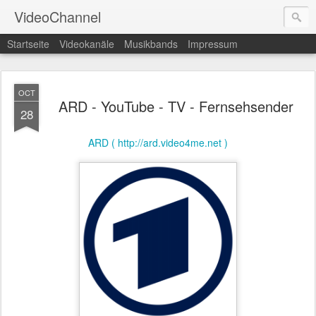
VideoChannel
Startseite
Videokanäle
Musikbands
Impressum
OCT
ARD - YouTube - TV - Fernsehsender
28
ARD ( http://ard.video4me.net )