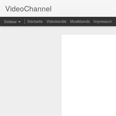
VideoChannel
Sidebar
Startseite
Videokanäle
Musikbands
Impressum
LeFloid - Comedy - News
UdLDigital - Politik - Talk
t3n Magazin für Social Media - Social Media - E-Business - Startups - Open Source - Internet - Technik - Computer
Eurovision Song Contest - Musik - Musikvideos
Filme von Bud Spencer und Terence Hill - TV - Fernsehserie - Playlist
Y-TITTY - AbGedrehte Comedy - Lustig
TELE 5 - Wir Lieben Kino - Filmkritiken
FilmKritikTV - Kino - TV - Film - Kritik