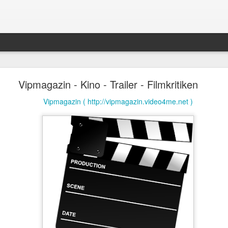
LeFloid - Comedy - News
Vipmagazin - Kino - Trailer - Filmkritiken
LeFloid
Vipmagazin ( http://vipmagazin.video4me.net )