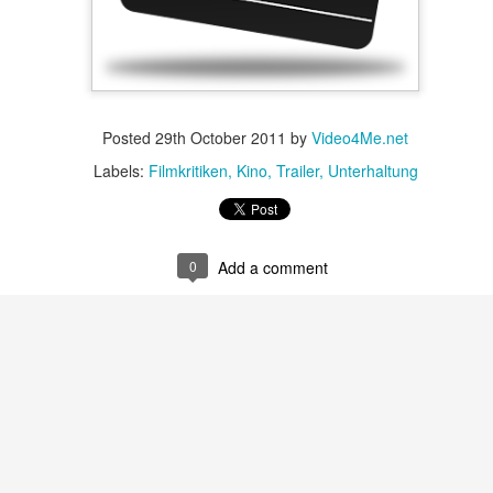
Posted
29th October 2011
by
Video4Me.net
Labels:
Filmkritiken
Kino
Trailer
Unterhaltung
Posted
28th August 2012
by
Video4Me.net
Labels:
Comedy
News
0
Add a comment
0
Add a comment