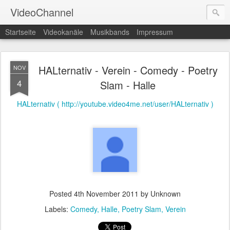
VideoChannel
Startseite
Videokanäle
Musikbands
Impressum
HALternativ - Verein - Comedy - Poetry
NOV
4
Slam - Halle
HALternativ ( http://youtube.video4me.net/user/HALternativ )
Posted
4th November 2011
by Unknown
Labels:
Comedy
Halle
Poetry Slam
Verein