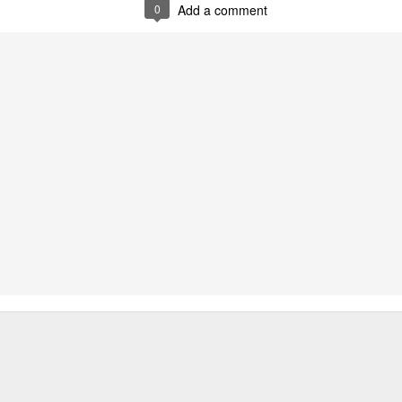
0
Add a comment
Posted
28th August 2012
by
Video4Me.net
Labels:
Comedy
News
0
Add a comment