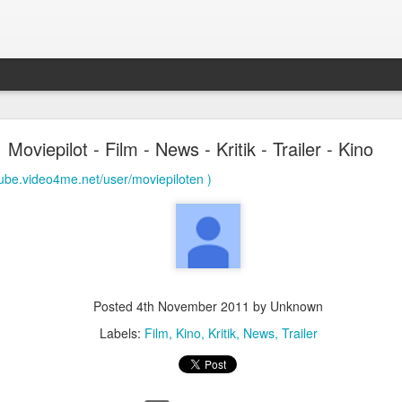
LeFloid - Comedy - News
Moviepilot - Film - News - Kritik - Trailer - Kino
LeFloid
utube.video4me.net/user/moviepiloten )
Posted
4th November 2011
by Unknown
Labels:
Film
Kino
Kritik
News
Trailer