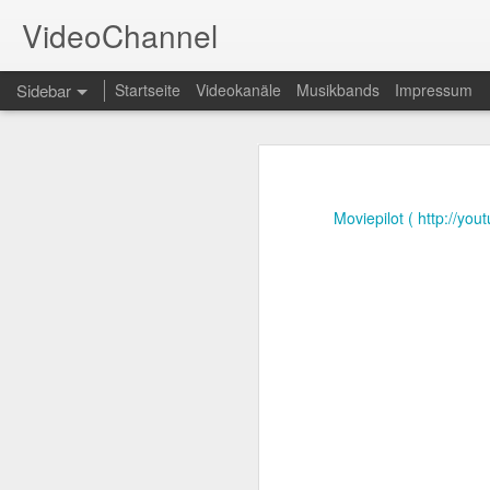
VideoChannel
Sidebar
Startseite
Videokanäle
Musikbands
Impressum
LeFloid - Comedy - News
UdLDigital - Politik - Talk
Moviepilot ( http://yo
t3n Magazin für Social Media - Social Media - E-Business - Startups - Open Source - Internet - Technik - Computer
Eurovision Song Contest - Musik - Musikvideos
Filme von Bud Spencer und Terence Hill - TV - Fernsehserie - Playlist
Y-TITTY - AbGedrehte Comedy - Lustig
TELE 5 - Wir Lieben Kino - Filmkritiken
FilmKritikTV - Kino - TV - Film - Kritik